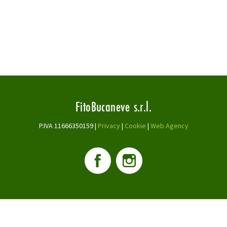
FitoBucaneve s.r.l.
P.IVA 11666350159 |
Privacy
|
Cookie
|
Web Agency