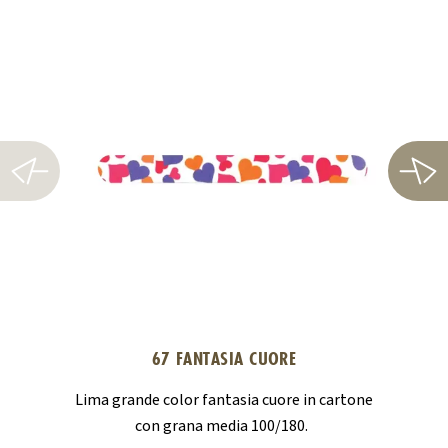
67 FANTASIA CUORE
Lima grande color fantasia cuore in cartone
Lima gran
con grana media 100/180.